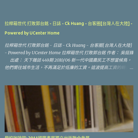
拉桿箱世代 打敗郭台銘‏ - 日誌 - Ck Huang - 台客圈[台灣人在大陸] -
Powered by UCenter Home
拉桿箱世代 打敗郭台銘‏ - 日誌 - Ck Huang - 台客圈[台灣人在大陸]
- Powered by UCenter Home 拉桿箱世代 打敗郭台銘 作者： 吳挺鋒
出處： 天下雜誌 449期 2010/06 新一代中國農民工不想當候鳥，
他們嚮往城市生活，不再滿足於低廉的工資。這波提高工資的轉型
大潮，台商必須及早因應。 改革開放前沿的深圳，一直是個「不老
之城」，城市人口常年保持在二十六歲上下。她的青春永駐祕方，
靠的是一張張從內陸農村到這兒打工的稚嫩臉孔，攢夠了錢便回鄉
改善家計，如此循環不已。 但值得注意的是，總數高達兩億兩千
萬，散落沿海城市的中國農民工已經進入到「九○後」的世代交替階
段。「以前是候鳥，現在變成了過客，」長期關注農民工子弟處境
的ＮＧＯ組織──中國滋根促進會幹部于魯平，在研究報告裡道盡了
兩代差異。這也意味中國勞工，已經進入到從量變到質變的新階
段。 第一代農民工，指的是六、七○年代出生，八、九○年代到沿海