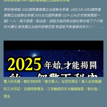
學校咖啡館: 2011國際書展獨立出版聯合參展
城市打工的人們。之所以是候鳥，是這些人離鄉不離土、進廠不進
城，省吃儉用匯款回去，最後歸宿還是想回到農村老家。八○年代的
學校咖啡館: 2011國際書展獨立出版聯合參展 : 2011/1/6 2011國際書
老三件──「自行車、縫紉機、手錶」；九○年代的「新三件」──彩
展獨立出版聯合參展 2011台北國際書展 (2/9-2/14於世貿展覽館一
色電視、冰箱、洗衣機，都是這群候鳥貢獻給農村的「戰利品」。
館) 一人、南方家園、點出版、逗點文創四家出版社聯合租下了六格
「拉桿箱世代」農民工 但在世紀之交進入就業市場，被稱為「九○
的大攤位 做為獨立出版的發聲空間 希望能平衡書展商業與文化之間
後」的第二代農民工，則是去了土味，徹底離農。男男女女不斷在
的拉鋸 營造出不同於其他攤位的獨特氛圍 租下這麼大攤位不只是要
各城市、各工廠流轉，除了尋覓更好的機會，也想順道「見見世
讓平常難得一見的書籍有曝光機會 同時也會藉這空間舉辦各式各樣
面」。這種過客般的身影也被稱為「拉桿箱世代」。一位華東的台
的文化交流活動 攤位空間規劃絕不同於一般展場規劃 會有小型活動
商人資主管描述，「他們拉著一個拉桿箱來報到，裡頭放著足夠生
空間及沙龍 讓人可以或躺或坐，有吃有喝有玩，愜意自在的共度美
活的衣物，輕輕便便，其他東西來了再買，心態就像拉著皮箱要去
好時光 現在開放廣召文學藝術的獨立或個人出版品一同共襄盛舉 發
旅遊一樣。」 「拉桿箱世代」教育程度較高，至少有初中程度，並
揮獨立出版的創意，讓書展更多彩多姿 經過討論研議 初步擬訂的參
且也接受了城市的消費文化。老三件、新三件被網吧、手機、筆電
展辦法如下: 1. 每本書上架費兩千元，售出後並另提撥銷售額(非書籍
等新的消費支出取代，而且都是為了自己的當下需要。 「一個月約
定價)的兩成作為裝潢補貼。 但秉持讓大家共襄盛舉，有錢出錢，有
兩千四的薪資，多半花光，沒什麼存錢，也沒啥機會寄回山西老
力出力之原則，若創作者或獨立出版人能到展場支援一天，不論是
驚人的天機，關於2025年「東方聖人」出世的預言！聖人出世暗藏
家，」一位「拉桿箱世代」說著自己的收支，展現出「只需、只想
幫忙現場事務，或跟讀者交流，推廣書籍跟閱讀，則上架費可減為
為自己而活」的新一代大陸勞工特色。 但要進廠也要進城的「拉桿
的三大印記、五個特殊徵兆、三世輪迴的天大機緣秘密／曾仕強／
單本一千元計算。 銷售額提撥方式以一本定價300元的書為例，以
箱世代」，卻面臨了極大的認同分裂。不同於「候鳥」總會歸巢，
原價出售，則提撥60元。若八折出售，則提撥48元。依此類推。 現
預言
在戶籍制度限制下的「拉桿箱世代」，卻連自己究竟是工人、還是
場將由單一窗口統一收銀，展覽後結算。所收取的費用將全數用於
農民都不清楚，不時充滿了疑惑與掙扎。 「兩代農民工都有痛